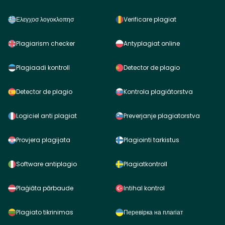
Ελεγχοσ λογοκλοπησ
Verificare plagiat
Plagiarism checker
Antyplagiat online
Plagiaadi kontroll
Detector de plagio
Detector de plagio
Kontrola plagiátorstva
Logiciel anti plagiat
Preverjanje plagiatorstva
Provjera plagijata
Plagiointi tarkistus
Software antiplagio
Plagiatkontroll
Plaģiāta pārbaude
Intihal kontrol
Plagiato tikrinimas
Перевірка на плагіат