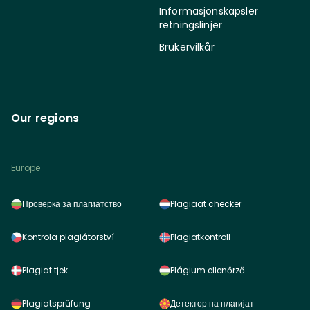
Informasjonskapsler
retningslinjer
Brukervilkår
Our regions
Europe
Проверка за плагиатство
Plagiaat checker
Kontrola plagiátorství
Plagiatkontroll
Plagiat tjek
Plágium ellenőrző
Plagiatsprüfung
Детектор на плагијат